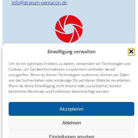
info@striesen-pentacon.de
Einwilligung verwalten
Um dir ein optimales Erlebnis zu bieten, verwenden wir Technologien wie
Cookies, um Geräteinformationen zu speichern und/oder darauf
Impressum
zuzugreifen. Wenn du diesen Technologien zustimmst, können wir Daten
Kontakt
wie das Surfverhalten oder eindeutige IDs auf dieser Website verarbeiten.
Datenschutzerklärung
Wenn du deine Einwillligung nicht erteilst oder zurückziehst, können
bestimmte Merkmale und Funktionen beeinträchtigt werden.
Cookie-Richtlinie (EU)
Hinweisgeber-Meldestelle
Barrierefreiheit
Akzeptieren
Ablehnen
Einstellungen ansehen