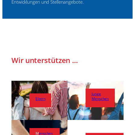
Entwicklungen und Stellenangebote.
Wir unterstützen …
Junge
Eltern
Menschen
M
enschen