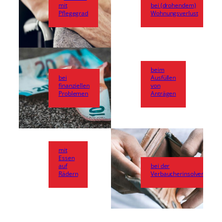
mit
bei (drohendem)
Pflegegrad
Wohnungsverlust
beim
bei
Ausfüllen
finanziellen
von
Problemen
Anträgen
mit
Essen
auf
bei der
Rädern
Verbaucherinsolvenz