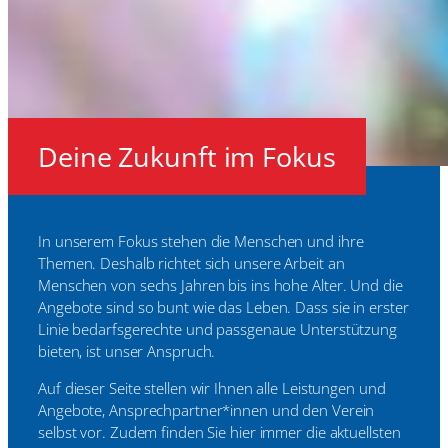
Deine Zukunft im Fokus
In unserem Fokus stehen die Menschen und ihre
Themen. Deshalb richtet sich unsere Arbeit an
Menschen von sechs Jahren bis ins hohe Alter. Und die
Angebote sind so bunt wie das Leben. Dass sie in erster
Linie bedarfsgerechte und passgenaue Unterstützung
bieten, ist unser Anspruch.
Auf dieser Seite stellen wir Ihnen alle Leistungen und
Angebote, Ansprechpartner*innen und den Verein
selbst vor. Zudem finden Sie hier immer die aktuellsten