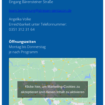
Eingang Bärensteiner Straße
team.begegnung@striesen-pentacon.de
Angelika Volke
Erreichbarkeit unter Telefonnummer:
0351 312 31 64
Öffnungszeiten
Montag bis Donnerstag
je nach Programm
Klicke hier, um Marketing-Cookies zu
akzeptieren und diesen Inhalt zu aktivieren