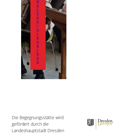
d
e
r
S
e
n
i
o
r
e
n
a
r
b
e
it
Die Begegnungsstätte wird
gefördert durch die
Landeshauptstadt Dresden