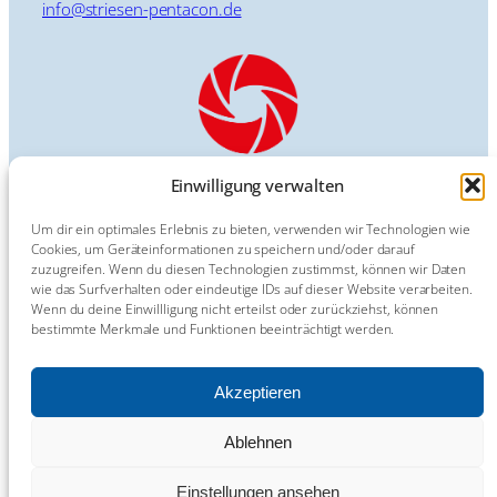
info@striesen-pentacon.de
Einwilligung verwalten
Um dir ein optimales Erlebnis zu bieten, verwenden wir Technologien wie
Cookies, um Geräteinformationen zu speichern und/oder darauf
Impressum
zuzugreifen. Wenn du diesen Technologien zustimmst, können wir Daten
Kontakt
wie das Surfverhalten oder eindeutige IDs auf dieser Website verarbeiten.
Datenschutzerklärung
Wenn du deine Einwillligung nicht erteilst oder zurückziehst, können
bestimmte Merkmale und Funktionen beeinträchtigt werden.
Cookie-Richtlinie (EU)
Hinweisgeber-Meldestelle
Barrierefreiheit
Akzeptieren
Ablehnen
Einstellungen ansehen