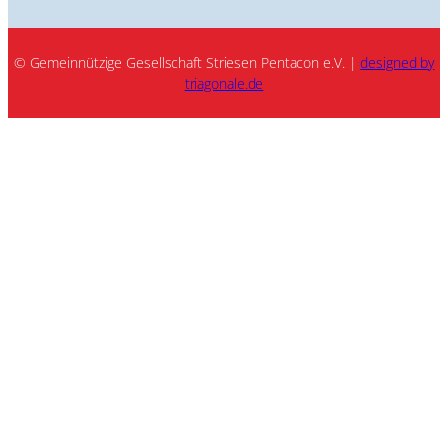
© Gemeinnützige Gesellschaft Striesen Pentacon e.V. |
designed by
triagonale.de