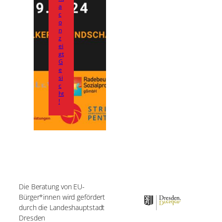
a
c
o
n
z
ei
gt
G
e
si
c
ht
!
Die Beratung von EU-
Bürger*innen wird gefördert
durch die Landeshauptstadt
Dresden