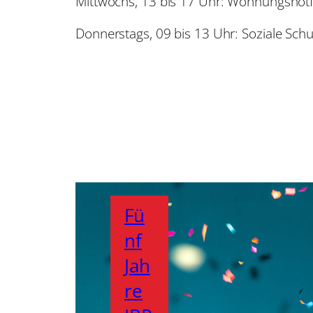
Mittwochs, 13 bis 17 Uhr: Wohnungsnotfa
Donnerstags, 09 bis 13 Uhr: Soziale Sch
Fü
nf
Jah
re