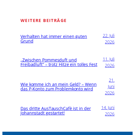
WEITERE BEITRÄGE
22. Juli
Verhalten hat immer einen guten
Grund
2026
11. Juli
„Zwischen Pommesduft und
Freibadluft“ – trotz Hitze ein tolles Fest
2026
21.
Wie komme ich an mein Geld? – Wenn
Juni
das P-Konto zum Problemkonto wird
2026
14. Juni
Das dritte AusTauschCafè ist in der
Johannstadt gestartet!
2026