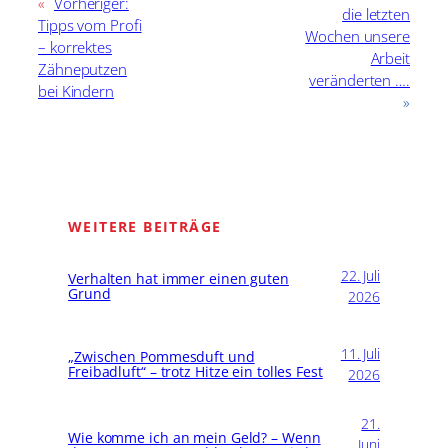
«
Vorheriger:
die letzten
Tipps vom Profi
Wochen unsere
– korrektes
Arbeit
Zähneputzen
veränderten ….
bei Kindern
»
WEITERE BEITRÄGE
22. Juli
Verhalten hat immer einen guten
Grund
2026
11. Juli
„Zwischen Pommesduft und
Freibadluft“ – trotz Hitze ein tolles Fest
2026
21.
Wie komme ich an mein Geld? – Wenn
Juni