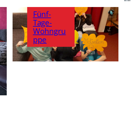
Fünf-
Tage-
Wohngru
ppe