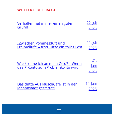
WEITERE BEITRÄGE
22. Juli
Verhalten hat immer einen guten
Grund
2026
11. Juli
„Zwischen Pommesduft und
Freibadluft“ – trotz Hitze ein tolles Fest
2026
21.
Wie komme ich an mein Geld? – Wenn
Juni
das P-Konto zum Problemkonto wird
2026
14. Juni
Das dritte AusTauschCafè ist in der
Johannstadt gestartet!
2026