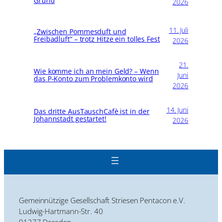
Grund
2026
11. Juli
„Zwischen Pommesduft und
Freibadluft“ – trotz Hitze ein tolles Fest
2026
21.
Wie komme ich an mein Geld? – Wenn
Juni
das P-Konto zum Problemkonto wird
2026
14. Juni
Das dritte AusTauschCafè ist in der
Johannstadt gestartet!
2026
Gemeinnützige Gesellschaft Striesen Pentacon e.V.
Ludwig-Hartmann-Str. 40