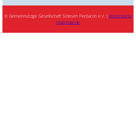
© Gemeinnützige Gesellschaft Striesen Pentacon e.V. |
designed by
triagonale.de