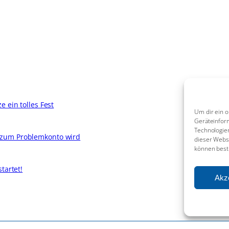
 ein tolles Fest
Um dir ein o
Geräteinfor
Technologien
 zum Problemkonto wird
dieser Websi
können best
tartet!
Akz