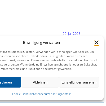
22. Juli 2026
Einwilligung verwalten
11. Juli 2026
ptimales Erlebnis zu bieten, verwenden wir Technologien wie Cookies, um
mationen zu speichern und/oder darauf zuzugreifen. Wenn du diesen
 zustimmst, können wir Daten wie das Surfverhalten oder eindeutige IDs auf
21. Juni 2026
te verarbeiten. Wenn du deine Einwillligung nicht erteilst oder zurückziehst,
immte Merkmale und Funktionen beeinträchtigt werden.
14. Juni 2026
eptieren
Ablehnen
Einstellungen ansehen
^
Cookie-Richtlinie
Datenschutzerklärung
Kontakt