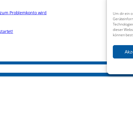
 zum Problemkonto wird
Um dir ein o
Geräteinfor
Technologien
dieser Websi
tartet!
können best
Akz
Leitbild
Organigramm