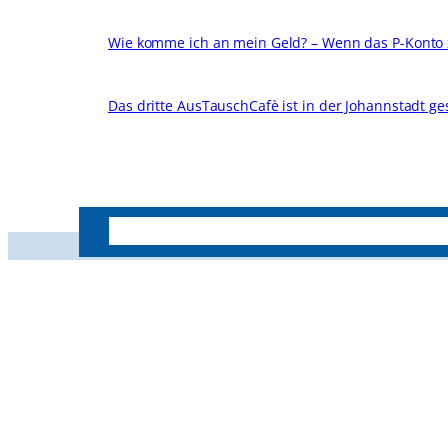
Wie komme ich an mein Geld? – Wenn das P-Konto
Das dritte AusTauschCafè ist in der Johannstadt ges
Geschäftsstelle
Unser Verein
Vorstand
Gemeinnützige Gesellschaft Striesen Pentacon
e.V.
Ludwig-Hartmann-Str. 40
01277 Dresden