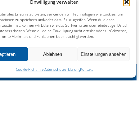
Einwilligung verwalten
21. Juni 2026
ptimales Erlebnis zu bieten, verwenden wir Technologien wie Cookies, um
mationen zu speichern und/oder darauf zuzugreifen. Wenn du diesen
 zustimmst, können wir Daten wie das Surfverhalten oder eindeutige IDs auf
te verarbeiten. Wenn du deine Einwillligung nicht erteilst oder zurückziehst,
14. Juni 2026
immte Merkmale und Funktionen beeinträchtigt werden.
eptieren
Ablehnen
Einstellungen ansehen
^
Cookie-Richtlinie
Datenschutzerklärung
Kontakt
Impressum
Kontakt
Datenschutzerklärung
Cookie-Richtlinie (EU)