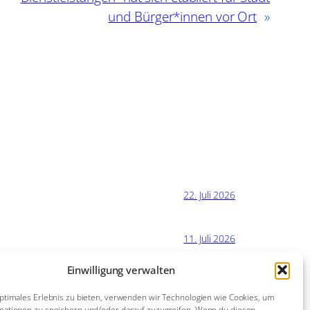
und Bürger*innen vor Ort
»
22. Juli 2026
11. Juli 2026
Einwilligung verwalten
21. Juni 2026
ptimales Erlebnis zu bieten, verwenden wir Technologien wie Cookies, um
mationen zu speichern und/oder darauf zuzugreifen. Wenn du diesen