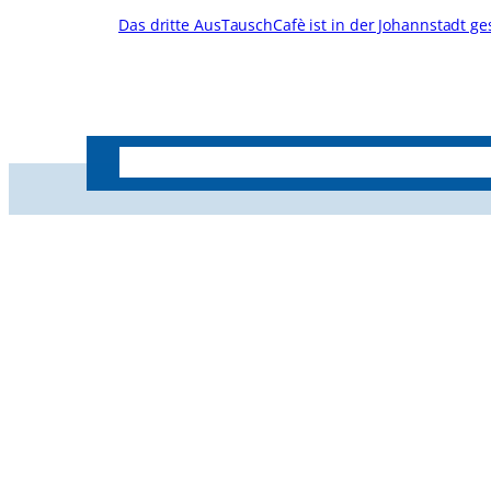
Das dritte AusTauschCafè ist in der Johannstadt ges
Geschäftsstelle
Unser Verein
Vorstand
Gemeinnützige Gesellschaft Striesen Pentacon
e.V.
Ludwig-Hartmann-Str. 40
01277 Dresden
Telefon 0351 312 24 17
info@striesen-pentacon.de