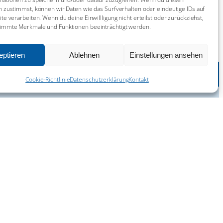
 zustimmst, können wir Daten wie das Surfverhalten oder eindeutige IDs auf
14. Juni 2026
te verarbeiten. Wenn du deine Einwillligung nicht erteilst oder zurückziehst,
immte Merkmale und Funktionen beeinträchtigt werden.
eptieren
Ablehnen
Einstellungen ansehen
^
Cookie-Richtlinie
Datenschutzerklärung
Kontakt
Impressum
Kontakt
Datenschutzerklärung
Cookie-Richtlinie (EU)
Hinweisgeber-Meldestelle
Barrierefreiheit