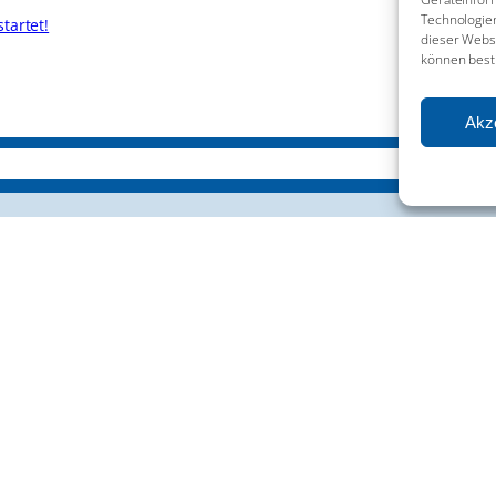
Technologien
tartet!
dieser Websi
können best
Akz
Leitbild
Organigramm