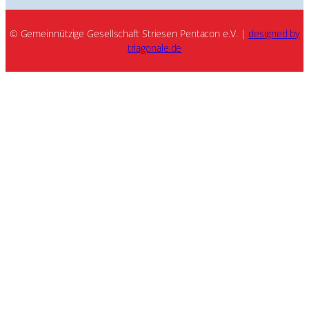
© Gemeinnützige Gesellschaft Striesen Pentacon e.V. |
designed by
triagonale.de