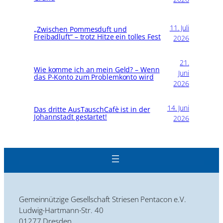
11. Juli
„Zwischen Pommesduft und
Freibadluft“ – trotz Hitze ein tolles Fest
2026
21.
Wie komme ich an mein Geld? – Wenn
Juni
das P-Konto zum Problemkonto wird
2026
14. Juni
Das dritte AusTauschCafè ist in der
Johannstadt gestartet!
2026
Gemeinnützige Gesellschaft Striesen Pentacon e.V.
Ludwig-Hartmann-Str. 40
01277 Dresden