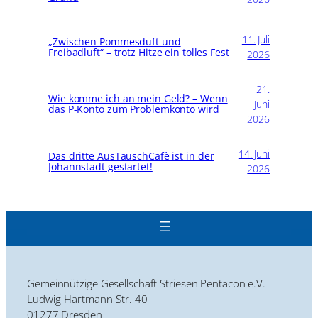
11. Juli
„Zwischen Pommesduft und
Freibadluft“ – trotz Hitze ein tolles Fest
2026
21.
Wie komme ich an mein Geld? – Wenn
Juni
das P-Konto zum Problemkonto wird
2026
14. Juni
Das dritte AusTauschCafè ist in der
Johannstadt gestartet!
2026
Gemeinnützige Gesellschaft Striesen Pentacon e.V.
Ludwig-Hartmann-Str. 40
01277 Dresden