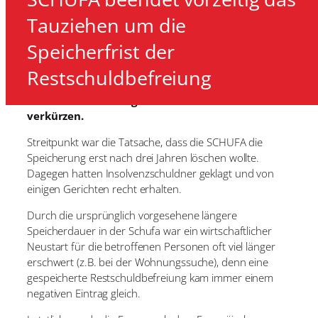
Tauziehen um die
Speicherfrist der
Am 28.03.2023 verkündete die SCHUFA ihren
Restschuldbefreiung
Entschluss, die Speicherdauer der
Restschuldbefreiung auf sechs Monate zu
verkürzen.
Streitpunkt war die Tatsache, dass die SCHUFA die
Speicherung erst nach drei Jahren löschen wollte.
Dagegen hatten Insolvenzschuldner geklagt und von
einigen Gerichten recht erhalten.
Durch die ursprünglich vorgesehene längere
Speicherdauer in der Schufa war ein wirtschaftlicher
Neustart für die betroffenen Personen oft viel länger
erschwert (z.B. bei der Wohnungssuche), denn eine
gespeicherte Restschuldbefreiung kam immer einem
negativen Eintrag gleich.