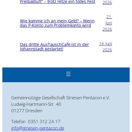
Freibadluft“ – trotz Hitze ein tolles Fest
2026
21.
Wie komme ich an mein Geld? – Wenn
Juni
das P-Konto zum Problemkonto wird
2026
14. Juni
Das dritte AusTauschCafè ist in der
Johannstadt gestartet!
2026
Gemeinnützige Gesellschaft Striesen Pentacon e.V.
Ludwig-Hartmann-Str. 40
01277 Dresden
Telefon 0351 312 24 17
info@striesen-pentacon.de