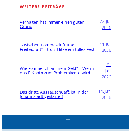
WEITERE BEITRÄGE
22. Juli
Verhalten hat immer einen guten
Grund
2026
11. Juli
„Zwischen Pommesduft und
Freibadluft“ – trotz Hitze ein tolles Fest
2026
21.
Wie komme ich an mein Geld? – Wenn
Juni
das P-Konto zum Problemkonto wird
2026
14. Juni
Das dritte AusTauschCafè ist in der
Johannstadt gestartet!
2026