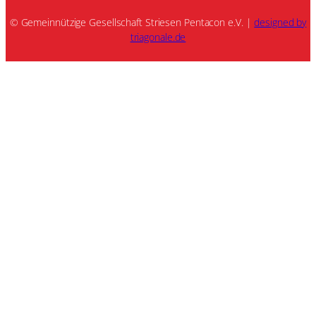
© Gemeinnützige Gesellschaft Striesen Pentacon e.V. |
designed by
triagonale.de