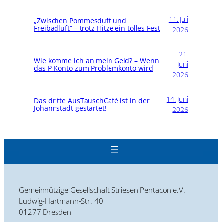
11. Juli
„Zwischen Pommesduft und
Freibadluft“ – trotz Hitze ein tolles Fest
2026
21.
Wie komme ich an mein Geld? – Wenn
Juni
das P-Konto zum Problemkonto wird
2026
14. Juni
Das dritte AusTauschCafè ist in der
Johannstadt gestartet!
2026
Gemeinnützige Gesellschaft Striesen Pentacon e.V.
Ludwig-Hartmann-Str. 40
01277 Dresden