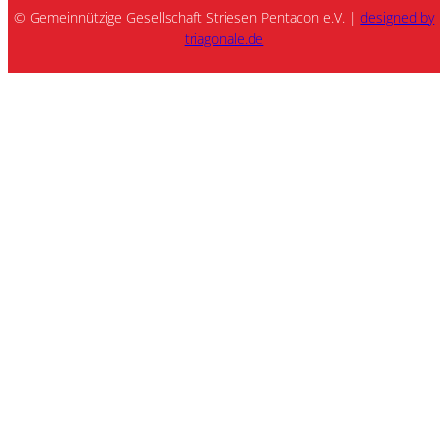
© Gemeinnützige Gesellschaft Striesen Pentacon e.V. |
designed by
triagonale.de