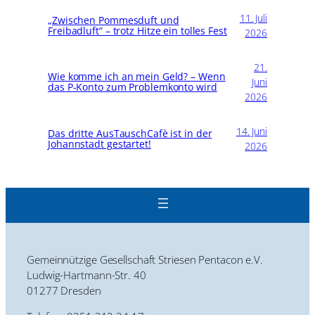
11. Juli
„Zwischen Pommesduft und
Freibadluft“ – trotz Hitze ein tolles Fest
2026
21.
Wie komme ich an mein Geld? – Wenn
Juni
das P-Konto zum Problemkonto wird
2026
14. Juni
Das dritte AusTauschCafè ist in der
Johannstadt gestartet!
2026
Gemeinnützige Gesellschaft Striesen Pentacon e.V.
Ludwig-Hartmann-Str. 40
01277 Dresden