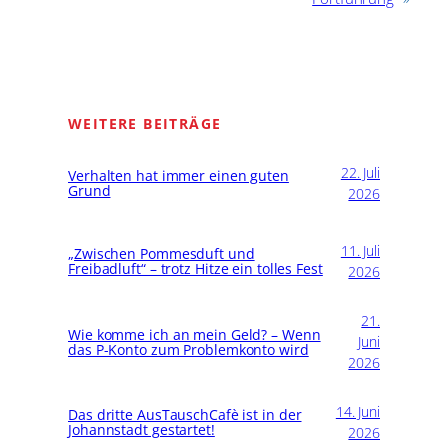
WEITERE BEITRÄGE
22. Juli
Verhalten hat immer einen guten
Grund
2026
11. Juli
„Zwischen Pommesduft und
Freibadluft“ – trotz Hitze ein tolles Fest
2026
21.
Wie komme ich an mein Geld? – Wenn
Juni
das P-Konto zum Problemkonto wird
2026
14. Juni
Das dritte AusTauschCafè ist in der
Johannstadt gestartet!
2026