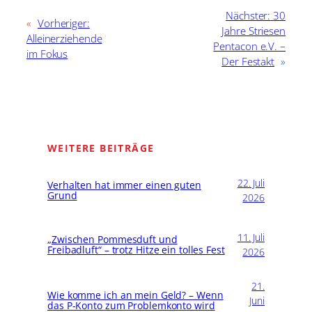
Nächster:
30
«
Vorheriger:
Jahre Striesen
Alleinerziehende
Pentacon e.V. –
im Fokus
Der Festakt
»
WEITERE BEITRÄGE
22. Juli
Verhalten hat immer einen guten
Grund
2026
11. Juli
„Zwischen Pommesduft und
Freibadluft“ – trotz Hitze ein tolles Fest
2026
21.
Wie komme ich an mein Geld? – Wenn
Juni
das P-Konto zum Problemkonto wird