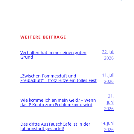
WEITERE BEITRÄGE
22. Juli
Verhalten hat immer einen guten
Grund
2026
11. Juli
„Zwischen Pommesduft und
Freibadluft“ – trotz Hitze ein tolles Fest
2026
21.
Wie komme ich an mein Geld? – Wenn
Juni
das P-Konto zum Problemkonto wird
2026
14. Juni
Das dritte AusTauschCafè ist in der
Johannstadt gestartet!
2026