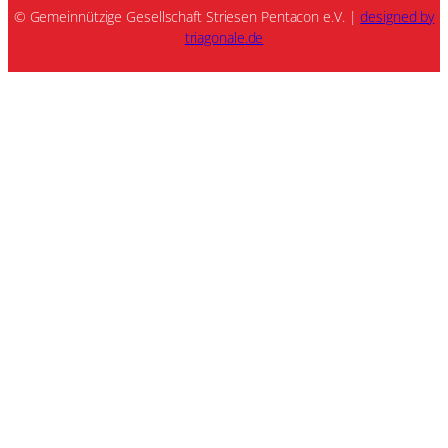
© Gemeinnützige Gesellschaft Striesen Pentacon e.V. |
designed by
triagonale.de