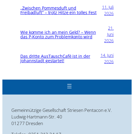
11. Juli
„Zwischen Pommesduft und
Freibadluft“ – trotz Hitze ein tolles Fest
2026
21.
Wie komme ich an mein Geld? – Wenn
Juni
das P-Konto zum Problemkonto wird
2026
14. Juni
Das dritte AusTauschCafè ist in der
Johannstadt gestartet!
2026
Gemeinnützige Gesellschaft Striesen Pentacon e.V.
Ludwig-Hartmann-Str. 40
01277 Dresden