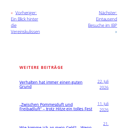
«
Vorheriger:
Nächster:
Ein Blick hinter
Eintausend
die
Besuche im IBP
Vereinskulissen
»
WEITERE BEITRÄGE
22. Juli
Verhalten hat immer einen guten
Grund
2026
11. Juli
„Zwischen Pommesduft und
Freibadluft“ – trotz Hitze ein tolles Fest
2026
21.
Wie komme ich an mein Geld? – Wenn