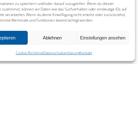
mationen zu speichern und/oder darauf zuzugreifen. Wenn du diesen
 zustimmst, können wir Daten wie das Surfverhalten oder eindeutige IDs auf
te verarbeiten. Wenn du deine Einwillligung nicht erteilst oder zurückziehst,
immte Merkmale und Funktionen beeinträchtigt werden.
22. Juli 2026
eptieren
Ablehnen
Einstellungen ansehen
^
Cookie-Richtlinie
Datenschutzerklärung
Kontakt
11. Juli 2026
21. Juni 2026
14. Juni 2026