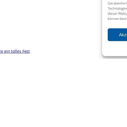
Geräteinfor
Technologien
dieser Websi
können best
Akz
 ein tolles Fest
 zum Problemkonto wird
tartet!
Leitbild
Organigramm