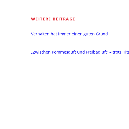
WEITERE BEITRÄGE
Verhalten hat immer einen guten Grund
„Zwischen Pommesduft und Freibadluft“ – trotz Hitze
Wie komme ich an mein Geld? – Wenn das P-Konto
Das dritte AusTauschCafè ist in der Johannstadt ges
Geschäftsstelle
Unser Verein
Vorstand