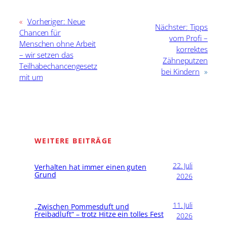
«
Vorheriger:
Neue
Nächster:
Tipps
Chancen für
vom Profi –
Menschen ohne Arbeit
korrektes
– wir setzen das
Zähneputzen
Teilhabechancengesetz
bei Kindern
»
mit um
WEITERE BEITRÄGE
22. Juli
Verhalten hat immer einen guten
Grund
2026
11. Juli
„Zwischen Pommesduft und
Freibadluft“ – trotz Hitze ein tolles Fest
2026