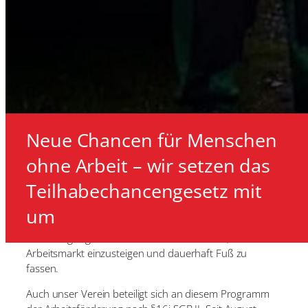
Neue Chancen für Menschen
ohne Arbeit – wir setzen das
Teilhabechancengesetz mit
Eine neue gesetzliche Regelung bietet neue Chancen.
um
Speziell für Menschen, die eine lange Zeit ohne
Beschäftigung waren. Das Ziel besteht darin, in den 1.
Arbeitsmarkt einzusteigen und dauerhaft Fuß zu
fassen.
Auch unser Verein beteiligt sich an diesem Programm