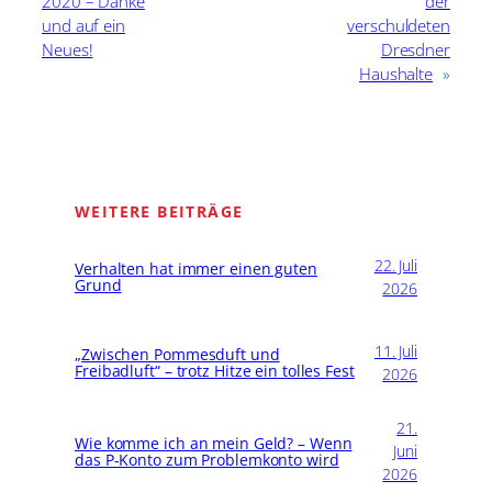
2020 – Danke
der
und auf ein
verschuldeten
Neues!
Dresdner
Haushalte
»
WEITERE BEITRÄGE
22. Juli
Verhalten hat immer einen guten
Grund
2026
11. Juli
„Zwischen Pommesduft und
Freibadluft“ – trotz Hitze ein tolles Fest
2026
21.
Wie komme ich an mein Geld? – Wenn
Juni
das P-Konto zum Problemkonto wird
2026