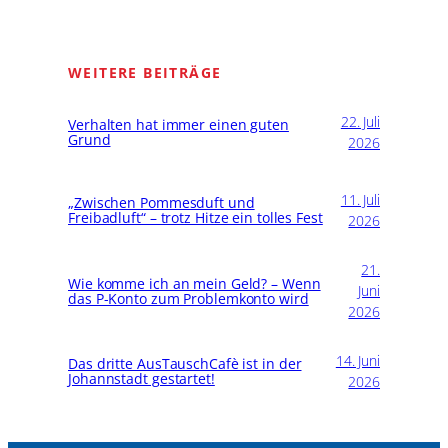
WEITERE BEITRÄGE
22. Juli
Verhalten hat immer einen guten
Grund
2026
11. Juli
„Zwischen Pommesduft und
Freibadluft“ – trotz Hitze ein tolles Fest
2026
21.
Wie komme ich an mein Geld? – Wenn
Juni
das P-Konto zum Problemkonto wird
2026
14. Juni
Das dritte AusTauschCafè ist in der
Johannstadt gestartet!
2026