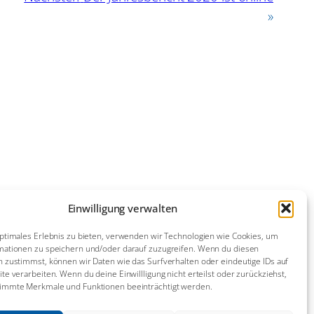
»
22. Juli 2026
Einwilligung verwalten
ptimales Erlebnis zu bieten, verwenden wir Technologien wie Cookies, um
mationen zu speichern und/oder darauf zuzugreifen. Wenn du diesen
11. Juli 2026
 zustimmst, können wir Daten wie das Surfverhalten oder eindeutige IDs auf
te verarbeiten. Wenn du deine Einwillligung nicht erteilst oder zurückziehst,
immte Merkmale und Funktionen beeinträchtigt werden.
21. Juni 2026