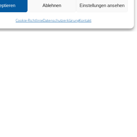
eptieren
Ablehnen
Einstellungen ansehen
^
14. Juni 2026
Cookie-Richtlinie
Datenschutzerklärung
Kontakt
Impressum
Kontakt
Datenschutzerklärung
Cookie-Richtlinie (EU)
Hinweisgeber-Meldestelle
Barrierefreiheit