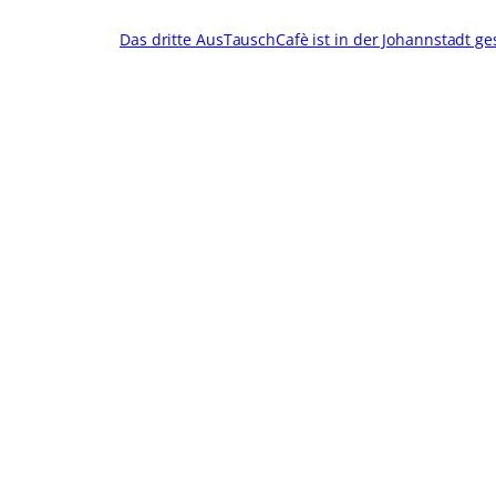
Das dritte AusTauschCafè ist in der Johannstadt ges
Geschäftsstelle
Unser Verein
Vorstand
Gemeinnützige Gesellschaft Striesen Pentacon
e.V.
Ludwig-Hartmann-Str. 40
01277 Dresden
Telefon 0351 312 24 17
info@striesen-pentacon.de