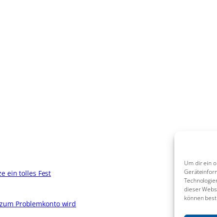
Um dir ein o
Geräteinfor
 ein tolles Fest
Technologien
dieser Websi
können best
 zum Problemkonto wird