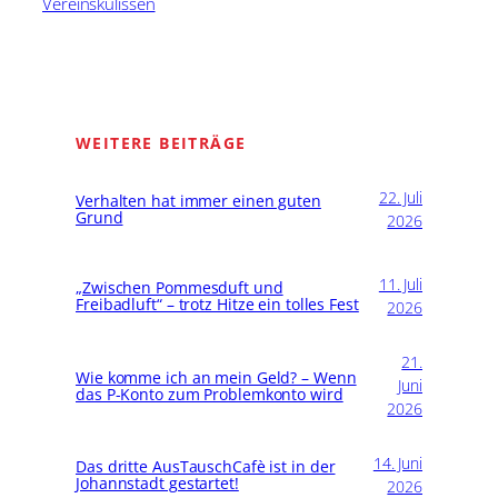
Vereinskulissen
WEITERE BEITRÄGE
22. Juli
Verhalten hat immer einen guten
Grund
2026
11. Juli
„Zwischen Pommesduft und
Freibadluft“ – trotz Hitze ein tolles Fest
2026
21.
Wie komme ich an mein Geld? – Wenn
Juni
das P-Konto zum Problemkonto wird
2026
14. Juni
Das dritte AusTauschCafè ist in der
Johannstadt gestartet!
2026