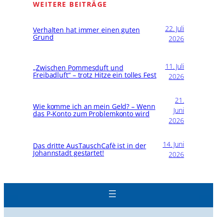
WEITERE BEITRÄGE
22. Juli
Verhalten hat immer einen guten
Grund
2026
11. Juli
„Zwischen Pommesduft und
Freibadluft“ – trotz Hitze ein tolles Fest
2026
21.
Wie komme ich an mein Geld? – Wenn
Juni
das P-Konto zum Problemkonto wird
2026
14. Juni
Das dritte AusTauschCafè ist in der
Johannstadt gestartet!
2026