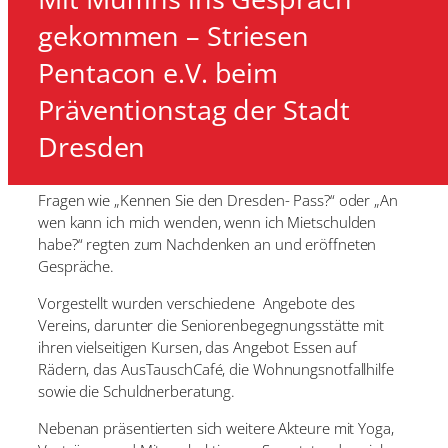
gekommen – Striesen
Pentacon e.V. beim
Am 25. September 2025 nahm der Verein am
Präventionstag der Stadt
Präventionstag im Neuen Rathaus Dresden teil. Am
Dresden
Stand gab es viele Informationen – und selbst
gebackene Minimuffins mit Fragestellungen.
Fragen wie „Kennen Sie den Dresden- Pass?“ oder „An
wen kann ich mich wenden, wenn ich Mietschulden
habe?“ regten zum Nachdenken an und eröffneten
Gespräche.
Vorgestellt wurden verschiedene Angebote des
Vereins, darunter die Seniorenbegegnungsstätte mit
ihren vielseitigen Kursen, das Angebot Essen auf
Rädern, das AusTauschCafé, die Wohnungsnotfallhilfe
sowie die Schuldnerberatung.
Nebenan präsentierten sich weitere Akteure mit Yoga,