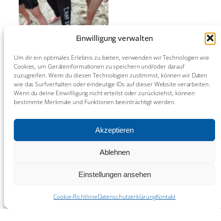
Einwilligung verwalten
Um dir ein optimales Erlebnis zu bieten, verwenden wir Technologien wie
Cookies, um Geräteinformationen zu speichern und/oder darauf
zuzugreifen. Wenn du diesen Technologien zustimmst, können wir Daten
wie das Surfverhalten oder eindeutige IDs auf dieser Website verarbeiten.
Wenn du deine Einwillligung nicht erteilst oder zurückziehst, können
bestimmte Merkmale und Funktionen beeinträchtigt werden.
Akzeptieren
Ablehnen
Nächster:
Mit
Einstellungen ansehen
^
Muffins ins
Gespräch
Cookie-Richtlinie
Datenschutzerklärung
Kontakt
«
Vorheriger:
gekommen –
Ein Blick hinter
Striesen