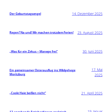
14. Dezember 2025
Der Geburtstagsengel
23. August 2025
Regen? Na und! Wir machen trotzdem Ferien!
30. Juni 2025
„Was für ein Zirkus – Manege frei“
17. Mai
Ein gemeinsamer Osterausflug ins Wildgehege
Moritzburg
2025
21. April 2025
„Coole Haie beißen nicht“
19. Januar
12 angehende Erzieher*innen praktisch